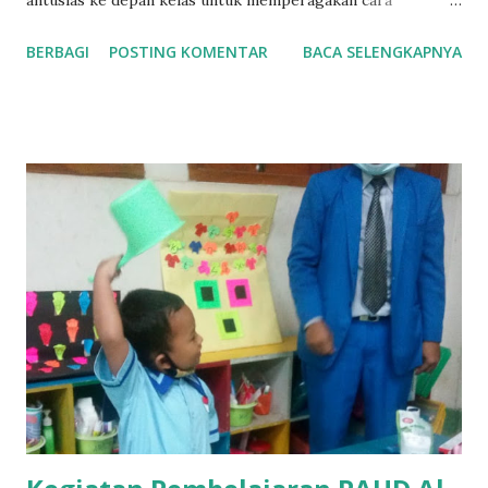
antusias ke depan kelas untuk memperagakan cara
menanam padi di sawah dengan menggunakan kertas
BERBAGI
POSTING KOMENTAR
BACA SELENGKAPNYA
origami sebagai alat peraga . Bu Guru mengarahkan kepada
anak-anak tentang cara menanam padi di sawah yaitu
bekerja sama dengan teman yang lain dan berbaris rapih
serta berjalan mundur supaya padi yang sudah ditanam tidak
terinjak-injak. Setelah bermain peran anak-anak
melanjutkan mengerjakan tugas menebalkan huruf pada
kata “PADI” dan “SAWAH” Setelah itu pada hari Kamis, 1
Februari 2018, anak-anak diajak keluar kelas ke sawah di
lingkungan sekolah untuk melihat langsung pekerjaan
petani. Selain menanam padi ada juga petani yang
beternak. Anak-anak pun juga melihat-lihat kandang
kambing dan entok warga setempat, mereka diajak m...