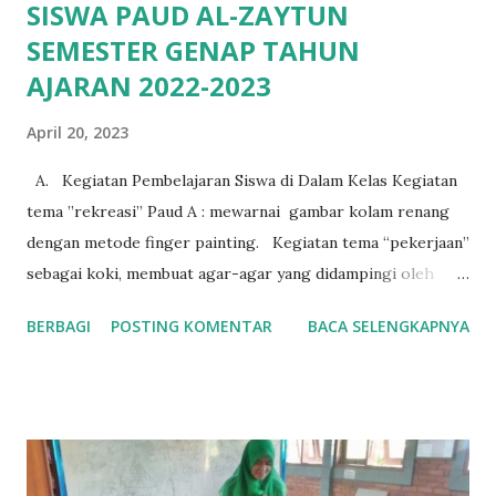
SISWA PAUD AL-ZAYTUN
SEMESTER GENAP TAHUN
AJARAN 2022-2023
April 20, 2023
A. Kegiatan Pembelajaran Siswa di Dalam Kelas Kegiatan
tema ”rekreasi” Paud A : mewarnai gambar kolam renang
dengan metode finger painting. Kegiatan tema “pekerjaan”
sebagai koki, membuat agar-agar yang didampingi oleh
guru kelas. Kegiatan praktek sains sederhana tema “ air,
BERBAGI
POSTING KOMENTAR
BACA SELENGKAPNYA
api, udara” siswa meniup balon dan mencampur air dan
minyak dalam satu wadah untuk diamati.
Kegiatan tema “alat komunikasi” Siswa
Paud A mengenal dan membuat hasil karya alat komunikasi
tradisional dan modern. Kegiatan tema “tanah airku”
kreatifitas membuat kolase dengan origami lima pulau